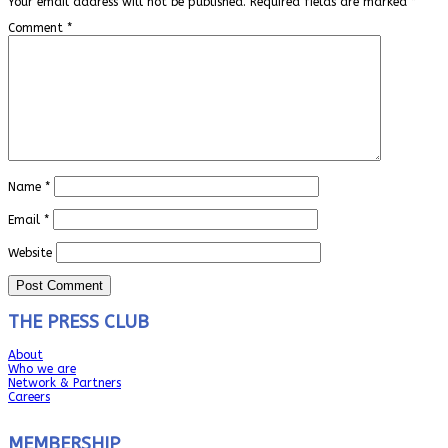
Your email address will not be published.
Required fields are marked
*
Comment
*
Name
*
Email
*
Website
THE PRESS CLUB
About
Who we are
Network & Partners
Careers
MEMBERSHIP