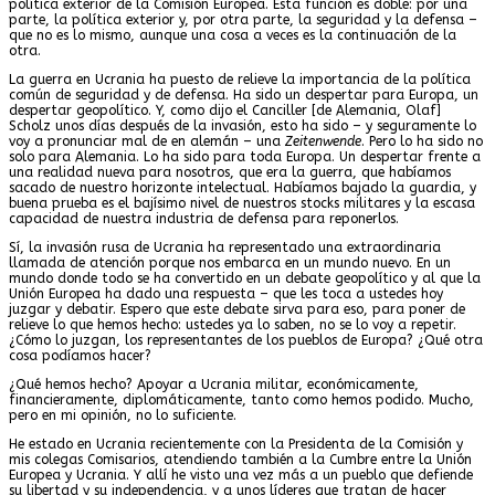
política exterior de la Comisión Europea. Esta función es doble: por una
parte, la política exterior y, por otra parte, la seguridad y la defensa –
que no es lo mismo, aunque una cosa a veces es la continuación de la
otra.
La guerra en Ucrania ha puesto de relieve la importancia de la política
común de seguridad y de defensa. Ha sido un despertar para Europa, un
despertar geopolítico. Y, como dijo el Canciller [de Alemania, Olaf]
Scholz unos días después de la invasión, esto ha sido – y seguramente lo
voy a pronunciar mal de en alemán – una
Zeitenwende
. Pero lo ha sido no
solo para Alemania. Lo ha sido para toda Europa. Un despertar frente a
una realidad nueva para nosotros, que era la guerra, que habíamos
sacado de nuestro horizonte intelectual. Habíamos bajado la guardia, y
buena prueba es el bajísimo nivel de nuestros stocks militares y la escasa
capacidad de nuestra industria de defensa para reponerlos.
Sí, la invasión rusa de Ucrania ha representado una extraordinaria
llamada de atención porque nos embarca en un mundo nuevo. En un
mundo donde todo se ha convertido en un debate geopolítico y al que la
Unión Europea ha dado una respuesta – que les toca a ustedes hoy
juzgar y debatir. Espero que este debate sirva para eso, para poner de
relieve lo que hemos hecho: ustedes ya lo saben, no se lo voy a repetir.
¿Cómo lo juzgan, los representantes de los pueblos de Europa? ¿Qué otra
cosa podíamos hacer?
¿Qué hemos hecho? Apoyar a Ucrania militar, económicamente,
financieramente, diplomáticamente, tanto como hemos podido. Mucho,
pero en mi opinión, no lo suficiente.
He estado en Ucrania recientemente con la Presidenta de la Comisión y
mis colegas Comisarios, atendiendo también a la Cumbre entre la Unión
Europea y Ucrania. Y allí he visto una vez más a un pueblo que defiende
su libertad y su independencia, y a unos líderes que tratan de hacer