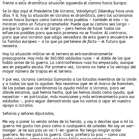
frente a esta dramática situación siguiendo el camino hacia Europa.
Se lo dijo aquí el Presidente [de Ucrania, Volodymyr] Zelenskyy hace unos
días. Y sí, hoy la situación en Ucrania es dramática, pero los ucranianos
miran hacia Europa como tantos otros pueblos – también el mío – lo
miraron como un futuro prometedor. Puede que su camino sea largo –
porque la guerra va a ser larga – pero hemos de hacer todos los
esfuerzos posibles para que esta promesa no se frustre. Al contrario,
para que una Ucrania que salga vencedora de esta guerra encuentre en
la familia europea – a la que ya pertenece
de facto
– el futuro que
necesita.
Hoy la situación militar en el terreno es extraordinariamente
preocupante. Hay más de 360.000 soldados rusos – el doble de los que
había antes de la guerra. La contraofensiva rusa ha empezado, aunque
sea en pequeña escala. Por primera vez, Ucrania no tiene a la ventaja del
mayor número de tropas en el terreno.
Y por eso, Ucrania continúa llamando a los Estados miembros de la Unión
y a todos los que la ayudan. Nos reunimos ayer en el marco de Ramstein,
de los países que coordinamos la ayuda militar a Ucrania, para ver
dónde estamos, qué hemos hecho, qué les hemos dado como ayuda, qué
necesitan – en particular, más municiones y más entrenamiento para sus
soldados -, para seguir demostrando que no vamos a cejar en nuestro
apoyo a Ucrania.
Señoras y señores diputados,
Me voy a poner la venda antes de la herida, y voy a decirles que a mí la
guerra me gusta tan poco como a cualquiera de ustedes. No soy un
war-
monger
. Je ne suis pas un va-t-en-guerre. No tengo ningún ardor
guerrero. No me gusta la guerra. Claro, prefiero la paz – como casi
todos ustedes, como todos, no hace falta que lo repitamos.