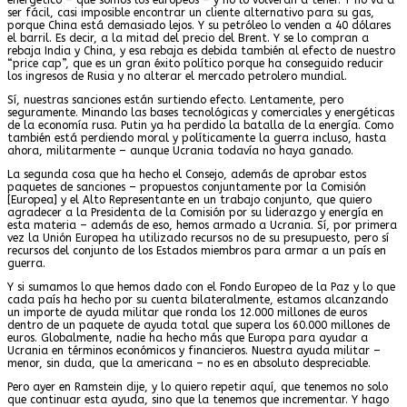
ser fácil, casi imposible encontrar un cliente alternativo para su gas,
porque China está demasiado lejos. Y su petróleo lo venden a 40 dólares
el barril. Es decir, a la mitad del precio del Brent. Y se lo compran a
rebaja India y China, y esa rebaja es debida también al efecto de nuestro
“price cap”, que es un gran éxito político porque ha conseguido reducir
los ingresos de Rusia y no alterar el mercado petrolero mundial.
Sí, nuestras sanciones están surtiendo efecto. Lentamente, pero
seguramente. Minando las bases tecnológicas y comerciales y energéticas
de la economía rusa. Putin ya ha perdido la batalla de la energía. Como
también está perdiendo moral y políticamente la guerra incluso, hasta
ahora, militarmente – aunque Ucrania todavía no haya ganado.
La segunda cosa que ha hecho el Consejo, además de aprobar estos
paquetes de sanciones – propuestos conjuntamente por la Comisión
[Europea] y el Alto Representante en un trabajo conjunto, que quiero
agradecer a la Presidenta de la Comisión por su liderazgo y energía en
esta materia – además de eso, hemos armado a Ucrania. Sí, por primera
vez la Unión Europea ha utilizado recursos no de su presupuesto, pero sí
recursos del conjunto de los Estados miembros para armar a un país en
guerra.
Y si sumamos lo que hemos dado con el Fondo Europeo de la Paz y lo que
cada país ha hecho por su cuenta bilateralmente, estamos alcanzando
un importe de ayuda militar que ronda los 12.000 millones de euros
dentro de un paquete de ayuda total que supera los 60.000 millones de
euros. Globalmente, nadie ha hecho más que Europa para ayudar a
Ucrania en términos económicos y financieros. Nuestra ayuda militar –
menor, sin duda, que la americana – no es en absoluto despreciable.
Pero ayer en Ramstein dije, y lo quiero repetir aquí, que tenemos no solo
que continuar esta ayuda, sino que la tenemos que incrementar. Y hago