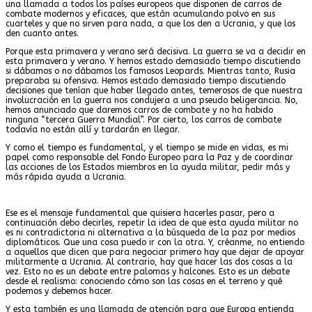
una llamada a todos los países europeos que disponen de carros de
combate modernos y eficaces, que están acumulando polvo en sus
cuarteles y que no sirven para nada, a que los den a Ucrania, y que los
den cuanto antes.
Porque esta primavera y verano será decisiva. La guerra se va a decidir en
esta primavera y verano. Y hemos estado demasiado tiempo discutiendo
si dábamos o no dábamos los famosos Leopards. Mientras tanto, Rusia
preparaba su ofensiva. Hemos estado demasiado tiempo discutiendo
decisiones que tenían que haber llegado antes, temerosos de que nuestra
involucración en la guerra nos condujera a una pseudo beligerancia. No,
hemos anunciado que daremos carros de combate y no ha habido
ninguna “tercera Guerra Mundial”. Por cierto, los carros de combate
todavía no están allí y tardarán en llegar.
Y como el tiempo es fundamental, y el tiempo se mide en vidas, es mi
papel como responsable del Fondo Europeo para la Paz y de coordinar
las acciones de los Estados miembros en la ayuda militar, pedir más y
más rápida ayuda a Ucrania.
Ese es el mensaje fundamental que quisiera hacerles pasar, pero a
continuación debo decirles, repetir la idea de que esta ayuda militar no
es ni contradictoria ni alternativa a la búsqueda de la paz por medios
diplomáticos. Que una cosa puedo ir con la otra. Y, créanme, no entiendo
a aquellos que dicen que para negociar primero hay que dejar de apoyar
militarmente a Ucrania. Al contrario, hay que hacer las dos cosas a la
vez. Esto no es un debate entre palomas y halcones. Esto es un debate
desde el realismo: conociendo cómo son las cosas en el terreno y qué
podemos y debemos hacer.
Y esta también es una llamada de atención para que Europa entienda