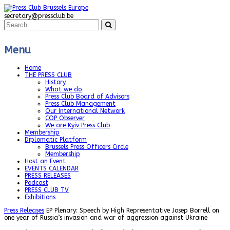
secretary@pressclub.be
Menu
Home
THE PRESS CLUB
History
What we do
Press Club Board of Advisors
Press Club Management
Our International Network
COP Observer
We are Kyiv Press Club
Membership
Diplomatic Platform
Brussels Press Officers Circle
Membership
Host an Event
EVENTS CALENDAR
PRESS RELEASES
Podcast
PRESS CLUB TV
Exhibitions
Press Releases
EP Plenary: Speech by High Representative Josep Borrell on
one year of Russia’s invasion and war of aggression against Ukraine