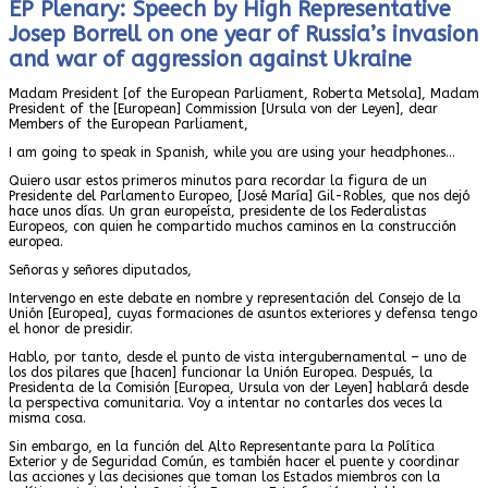
EP Plenary: Speech by High Representative
Josep Borrell on one year of Russia’s invasion
and war of aggression against Ukraine
Madam President [of the European Parliament, Roberta Metsola], Madam
President of the [European] Commission [Ursula von der Leyen], dear
Members of the European Parliament,
I am going to speak in Spanish, while you are using your headphones…
Quiero usar estos primeros minutos para recordar la figura de un
Presidente del Parlamento Europeo, [José María] Gil-Robles, que nos dejó
hace unos días. Un gran europeísta, presidente de los Federalistas
Europeos, con quien he compartido muchos caminos en la construcción
europea.
Señoras y señores diputados,
Intervengo en este debate en nombre y representación del Consejo de la
Unión [Europea], cuyas formaciones de asuntos exteriores y defensa tengo
el honor de presidir.
Hablo, por tanto, desde el punto de vista intergubernamental – uno de
los dos pilares que [hacen] funcionar la Unión Europea. Después, la
Presidenta de la Comisión [Europea, Ursula von der Leyen] hablará desde
la perspectiva comunitaria. Voy a intentar no contarles dos veces la
misma cosa.
Sin embargo, en la función del Alto Representante para la Política
Exterior y de Seguridad Común, es también hacer el puente y coordinar
las acciones y las decisiones que toman los Estados miembros con la