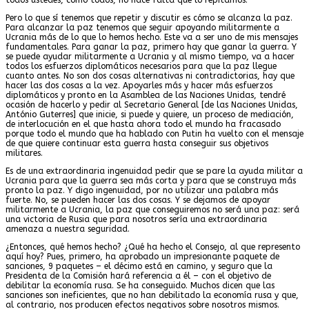
Pero lo que sí tenemos que repetir y discutir es cómo se alcanza la paz.
Para alcanzar la paz tenemos que seguir apoyando militarmente a
Ucrania más de lo que lo hemos hecho. Este va a ser uno de mis mensajes
fundamentales. Para ganar la paz, primero hay que ganar la guerra. Y
se puede ayudar militarmente a Ucrania y al mismo tiempo, va a hacer
todos los esfuerzos diplomáticos necesarios para que la paz llegue
cuanto antes. No son dos cosas alternativas ni contradictorias, hay que
hacer las dos cosas a la vez. Apoyarles más y hacer más esfuerzos
diplomáticos y pronto en la Asamblea de las Naciones Unidas, tendré
ocasión de hacerlo y pedir al Secretario General [de las Naciones Unidas,
António Guterres] que inicie, si puede y quiere, un proceso de mediación,
de interlocución en el que hasta ahora todo el mundo ha fracasado
porque todo el mundo que ha hablado con Putin ha vuelto con el mensaje
de que quiere continuar esta guerra hasta conseguir sus objetivos
militares.
Es de una extraordinaria ingenuidad pedir que se pare la ayuda militar a
Ucrania para que la guerra sea más corta y para que se construya más
pronto la paz. Y digo ingenuidad, por no utilizar una palabra más
fuerte. No, se pueden hacer las dos cosas. Y se dejamos de apoyar
militarmente a Ucrania, la paz que conseguiremos no será una paz: será
una victoria de Rusia que para nosotros sería una extraordinaria
amenaza a nuestra seguridad.
¿Entonces, qué hemos hecho? ¿Qué ha hecho el Consejo, al que represento
aquí hoy? Pues, primero, ha aprobado un impresionante paquete de
sanciones, 9 paquetes – el décimo está en camino, y seguro que la
Presidenta de la Comisión hará referencia a él – con el objetivo de
debilitar la economía rusa. Se ha conseguido. Muchos dicen que las
sanciones son ineficientes, que no han debilitado la economía rusa y que,
al contrario, nos producen efectos negativos sobre nosotros mismos.