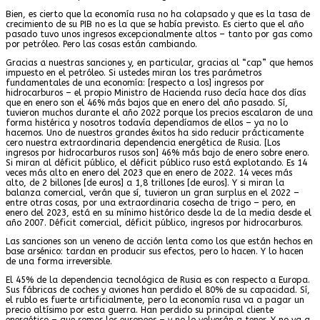
Bien, es cierto que la economía rusa no ha colapsado y que es la tasa de
crecimiento de su PIB no es la que se había previsto. Es cierto que el año
pasado tuvo unos ingresos excepcionalmente altos – tanto por gas como
por petróleo. Pero las cosas están cambiando.
Gracias a nuestras sanciones y, en particular, gracias al “cap” que hemos
impuesto en el petróleo. Si ustedes miran los tres parámetros
fundamentales de una economía: [respecto a los] ingresos por
hidrocarburos – el propio Ministro de Hacienda ruso decía hace dos días
que en enero son el 46% más bajos que en enero del año pasado. Sí,
tuvieron muchos durante el año 2022 porque los precios escalaron de una
forma histérica y nosotros todavía dependíamos de ellos – ya no lo
hacemos. Uno de nuestros grandes éxitos ha sido reducir prácticamente
cero nuestra extraordinaria dependencia energética de Rusia. [Los
ingresos por hidrocarburos rusos son] 46% más bajo de enero sobre enero.
Si miran al déficit público, el déficit público ruso está explotando. Es 14
veces más alto en enero del 2023 que en enero de 2022. 14 veces más
alto, de 2 billones [de euros] a 1,8 trillones [de euros]. Y si miran la
balanza comercial, verán que sí, tuvieron un gran surplus en el 2022 –
entre otras cosas, por una extraordinaria cosecha de trigo – pero, en
enero del 2023, está en su mínimo histórico desde la de la media desde el
año 2007. Déficit comercial, déficit público, ingresos por hidrocarburos.
Las sanciones son un veneno de acción lenta como los que están hechos en
base arsénico: tardan en producir sus efectos, pero lo hacen. Y lo hacen
de una forma irreversible.
El 45% de la dependencia tecnológica de Rusia es con respecto a Europa.
Sus fábricas de coches y aviones han perdido el 80% de su capacidad. Sí,
el rublo es fuerte artificialmente, pero la economía rusa va a pagar un
precio altísimo por esta guerra. Han perdido su principal cliente
energético – que somos los europeos – y no lo volverán a tener. Y no va a