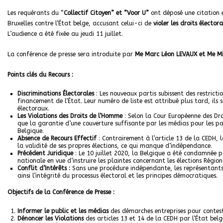
Les requérants du “
Collectif Citoyen” et “Voor U”
ont déposé une citation 
Bruxelles contre l’État belge, accusant celui-ci de
violer les droits électo
L’audience a été fixée au jeudi 11 juillet.
La conférence de presse sera introduite par
Me Marc Léon LEVAUX et Me Mi
Points
c
lés du Recours :
Discriminations Électorales
: Les nouveaux partis subissent des restrict
financement de l’État. Leur numéro de liste est attribué plus tard, ils
électoraux.
Les Violations des Droits de l’Homme
: Selon la Cour Européenne des Dro
que la garantie d’une couverture suffisante par les médias pour les par
Belgique.
Absence de Recours Effectif
: Contrairement à l’article 13 de la CEDH,
la validité de ses propres élections, ce qui manque d’indépendance.
Précédent Juridique
: Le 10 juillet 2020, la Belgique a été condamnée 
nationale en vue d’instruire les plaintes concernant les élections Régio
Conflit d’Intérêts :
Sans une procédure indépendante, les représentant
ainsi l’intégrité du processus électoral et les principes démocratiques.
Objectifs de la Conférence de Presse :
Informer le public et les médias
des démarches entreprises pour conteste
Dénoncer les Violations
des articles 13 et 14 de la CEDH par l’État belg