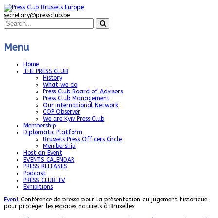
secretary@pressclub.be
Menu
Home
THE PRESS CLUB
History
What we do
Press Club Board of Advisors
Press Club Management
Our International Network
COP Observer
We are Kyiv Press Club
Membership
Diplomatic Platform
Brussels Press Officers Circle
Membership
Host an Event
EVENTS CALENDAR
PRESS RELEASES
Podcast
PRESS CLUB TV
Exhibitions
Event
Conférence de presse pour la présentation du jugement historique
pour protéger les espaces naturels à Bruxelles