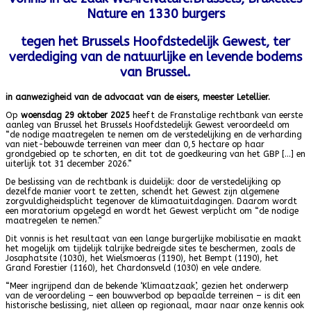
Nature en 1330 burgers
tegen het Brussels Hoofdstedelijk Gewest, ter
verdediging van de natuurlijke en levende bodems
van Brussel.
in aanwezigheid van de advocaat van de eisers, meester Letellier.
Op
woensdag 29 oktober 2025
heeft de Franstalige rechtbank van eerste
aanleg van Brussel het Brussels Hoofdstedelijk Gewest veroordeeld om
“de nodige maatregelen te nemen om de verstedelijking en de verharding
van niet-bebouwde terreinen van meer dan 0,5 hectare op haar
grondgebied op te schorten, en dit tot de goedkeuring van het GBP […] en
uiterlijk tot 31 december 2026.”
De beslissing van de rechtbank is duidelijk: door de verstedelijking op
dezelfde manier voort te zetten, schendt het Gewest zijn algemene
zorgvuldigheidsplicht tegenover de klimaatuitdagingen. Daarom wordt
een moratorium opgelegd en wordt het Gewest verplicht om “de nodige
maatregelen te nemen.”
Dit vonnis is het resultaat van een lange burgerlijke mobilisatie en maakt
het mogelijk om tijdelijk talrijke bedreigde sites te beschermen, zoals de
Josaphatsite (1030), het Wielsmoeras (1190), het Bempt (1190), het
Grand Forestier (1160), het Chardonsveld (1030) en vele andere.
“Meer ingrijpend dan de bekende ‘Klimaatzaak’, gezien het onderwerp
van de veroordeling – een bouwverbod op bepaalde terreinen – is dit een
historische beslissing, niet alleen op regionaal, maar naar onze kennis ook