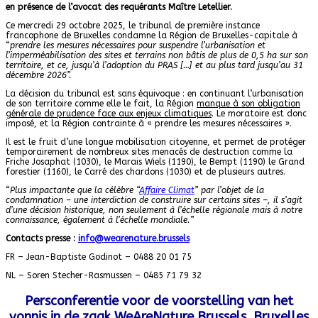
en présence de l’avocat des requérants Maître Letellier.
Ce mercredi 29 octobre 2025, le tribunal de première instance
francophone de Bruxelles condamne la Région de Bruxelles-capitale à
“
prendre les mesures nécessaires pour suspendre l’urbanisation et
l’imperméabilisation des sites et terrains non bâtis de plus de 0,5 ha sur son
territoire, et ce, jusqu’à l’adoption du PRAS […] et au plus tard jusqu’au 31
décembre 2026”.
La décision du tribunal est sans équivoque : en continuant l’urbanisation
de son territoire comme elle le fait, la Région
manque à son obligation
générale de prudence face aux enjeux climatiques
. Le moratoire est donc
imposé, et la Région contrainte à « prendre les mesures nécessaires ».
Il est le fruit d’une longue mobilisation citoyenne, et permet de protéger
temporairement de nombreux sites menacés de destruction comme la
Friche Josaphat (1030), le Marais Wiels (1190), le Bempt (1190) le Grand
forestier (1160), le Carré des chardons (1030) et de plusieurs autres.
“
Plus impactante que la célèbre “
Affaire Climat
” par l’objet de la
condamnation – une interdiction de construire sur certains sites –, il s’agit
d’une décision historique, non seulement à l’échelle régionale mais à notre
connaissance, également à l’échelle mondiale.
”
Contacts presse :
info@wearenature.brussels
FR – Jean-Baptiste Godinot – 0488 20 01 75
NL – Soren Stecher-Rasmussen – 0485 71 79 32
Persconferentie
voor de
voorstelling van het
vonnis
in de zaak WeAreNature.Brussels, Bruxelles