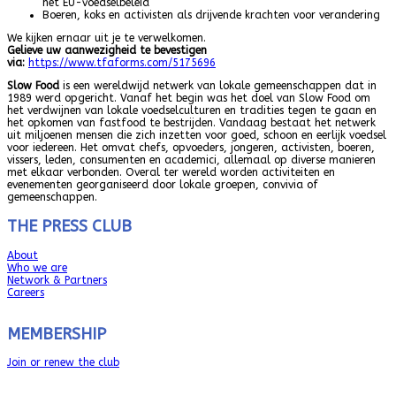
het EU-voedselbeleid
Boeren, koks en activisten als drijvende krachten voor verandering
We kijken ernaar uit je te verwelkomen.
Gelieve uw aanwezigheid te bevestigen
via:
https://www.tfaforms.com/5175696
Slow Food
is een wereldwijd netwerk van lokale gemeenschappen dat in
1989 werd opgericht. Vanaf het begin was het doel van Slow Food om
het verdwijnen van lokale voedselculturen en tradities tegen te gaan en
het opkomen van fastfood te bestrijden. Vandaag bestaat het netwerk
uit miljoenen mensen die zich inzetten voor goed, schoon en eerlijk voedsel
voor iedereen. Het omvat chefs, opvoeders, jongeren, activisten, boeren,
vissers, leden, consumenten en academici, allemaal op diverse manieren
met elkaar verbonden. Overal ter wereld worden activiteiten en
evenementen georganiseerd door lokale groepen, convivia of
gemeenschappen.
THE PRESS CLUB
About
Who we are
Network & Partners
Careers
MEMBERSHIP
Join or renew the club