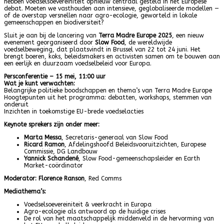
hebben voedselsoevereiniteit opnieuw centraal gesteld in het Europese
debat. Moeten we vasthouden aan intensieve, geglobaliseerde modellen —
of de overstap versnellen naar agro-ecologie, geworteld in lokale
gemeenschappen en biodiversiteit?
Sluit je aan bij de lancering van
Terra Madre Europe 2025
, een nieuw
evenement georganiseerd door
Slow Food
, de wereldwijde
voedselbeweging, dat plaatsvindt in Brussel van 22 tot 24 juni. Het
brengt boeren, koks, beleidsmakers en activisten samen om te bouwen aan
een eerlijk en duurzaam voedselbeleid voor Europa.
Persconferentie – 15 mei, 11:00 uur
Wat je kunt verwachten:
Belangrijke politieke boodschappen en thema’s van Terra Madre Europe
Hoogtepunten uit het programma: debatten, workshops, stemmen van
onderuit
Inzichten in toekomstige EU-brede voedselacties
Keynote sprekers zijn onder meer:
Marta Messa
, Secretaris-generaal van Slow Food
Ricard Ramon
, Afdelingshoofd Beleidsvooruitzichten, Europese
Commissie, DG Landbouw
Yannick Schandené
, Slow Food-gemeenschapsleider en Earth
Market-coördinator
Moderator: Florence Ranson
, Red Comms
Mediathema’s:
Voedselsoevereiniteit & veerkracht in Europa
Agro-ecologie als antwoord op de huidige crises
De rol van het maatschappelijk middenveld in de hervorming van