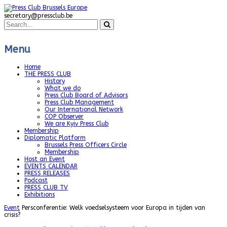
secretary@pressclub.be
Menu
Home
THE PRESS CLUB
History
What we do
Press Club Board of Advisors
Press Club Management
Our International Network
COP Observer
We are Kyiv Press Club
Membership
Diplomatic Platform
Brussels Press Officers Circle
Membership
Host an Event
EVENTS CALENDAR
PRESS RELEASES
Podcast
PRESS CLUB TV
Exhibitions
Event
Persconferentie: Welk voedselsysteem voor Europa in tijden van
crisis?