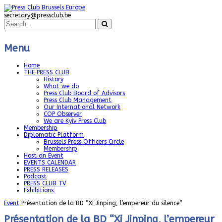
secretary@pressclub.be
Menu
Home
THE PRESS CLUB
History
What we do
Press Club Board of Advisors
Press Club Management
Our International Network
COP Observer
We are Kyiv Press Club
Membership
Diplomatic Platform
Brussels Press Officers Circle
Membership
Host an Event
EVENTS CALENDAR
PRESS RELEASES
Podcast
PRESS CLUB TV
Exhibitions
Event
Présentation de la BD “Xi Jinping, l’empereur du silence”
Présentation de la BD “Xi Jinping, l’empereur