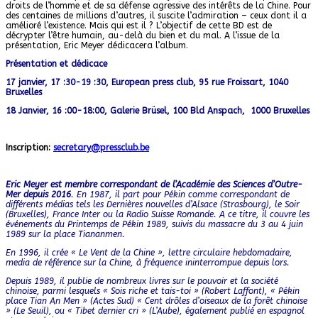
droits de l’homme et de sa défense agressive des intérêts de la Chine. Pour
des centaines de millions d’autres, il suscite l’admiration – ceux dont il a
amélioré l’existence. Mais qui est il ? L’objectif de cette BD est de
décrypter l’être humain, au-delà du bien et du mal. A l’issue de la
présentation, Eric Meyer dédicacera l’album.
Présentation et dédicace
17 janvier, 17 :30-19 :30, European press club, 95 rue Froissart, 1040
Bruxelles
18 Janvier, 16 :00-18:00, Galerie Brüsel, 100 Bld Anspach, 1000 Bruxelles
Inscription:
secretary@pressclub.be
Eric Meyer est membre correspondant de l’Académie des Sciences d’Outre-
Mer depuis 2016
. En 1987, il part pour Pékin comme correspondant de
différents médias tels les Dernières nouvelles d’Alsace (Strasbourg), le Soir
(Bruxelles), France Inter ou la Radio Suisse Romande. A ce titre, il couvre les
événements du Printemps de Pékin 1989, suivis du massacre du 3 au 4 juin
1989 sur la place Tiananmen.
En 1996, il crée « Le Vent de la Chine », lettre circulaire hebdomadaire,
media de référence sur la Chine, à fréquence ininterrompue depuis lors.
Depuis 1989, il publie de nombreux livres sur le pouvoir et la société
chinoise, parmi lesquels « Sois riche et tais-toi » (Robert Laffont), « Pékin
place Tian An Men » (Actes Sud) « Cent drôles d’oiseaux de la forêt chinoise
» (Le Seuil), ou « Tibet dernier cri » (L’Aube), également publié en espagnol