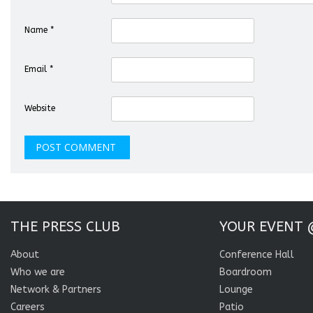
Name
*
Email
*
Website
THE PRESS CLUB
YOUR EVENT 
About
Conference Hall
Who we are
Boardroom
Network & Partners
Lounge
Careers
Patio