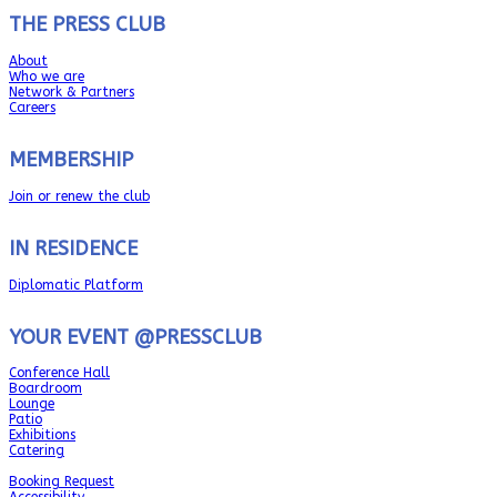
THE PRESS CLUB
About
Who we are
Network & Partners
Careers
MEMBERSHIP
Join or renew the club
IN RESIDENCE
Diplomatic Platform
YOUR EVENT @PRESSCLUB
Conference Hall
Boardroom
Lounge
Patio
Exhibitions
Catering
Booking Request