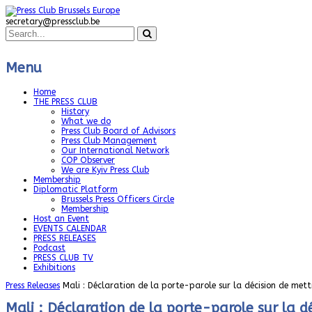
secretary@pressclub.be
Menu
Home
THE PRESS CLUB
History
What we do
Press Club Board of Advisors
Press Club Management
Our International Network
COP Observer
We are Kyiv Press Club
Membership
Diplomatic Platform
Brussels Press Officers Circle
Membership
Host an Event
EVENTS CALENDAR
PRESS RELEASES
Podcast
PRESS CLUB TV
Exhibitions
Press Releases
Mali : Déclaration de la porte-parole sur la décision de mettr
Mali : Déclaration de la porte-parole sur la dé