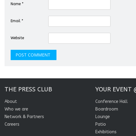
Name
*
Email
*
Website
THE PRESS CLUB
YOUR EVENT 
About
Conference Hall
Who we are
Boardroom
Network & Partners
Lounge
Careers
Patio
Exhibitions