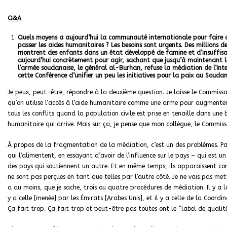
Q&A
Quels moyens a aujourd’hui la communauté
internationale pour faire 
passer les aides humanitaires ? Les besoins sont urgents. Des millions
montrent des enfants dans un état développé de famine et d’insuffis
aujourd’hui concrètement pour agir, sachant que jusqu’à maintenant le
l’armée soudanaise, le général al-Burhan, refuse la médiation de l’In
cette Conférence d’unifier un peu les initiatives pour la paix au Soud
Je peux, peut-être, répondre à la deuxième question. Je laisse le Commissai
qu’on utilise l’accès à l’aide humanitaire comme une arme pour augmenter 
tous les conflits quand la population civile est prise en tenaille dans une 
humanitaire qui arrive. Mais sur ça, je pense que mon collègue, le Commiss
À propos de la fragmentation de la médiation, c’est un des problèmes. Parc
qui l’alimentent, en essayant d’avoir de l’influence sur le pays – qui est un
des pays qui soutiennent un autre. Et en même temps, ils apparaissent 
ne sont pas perçues en tant que telles par l’autre côté. Je ne vais pas met
a au moins, que je sache, trois ou quatre procédures de médiation. Il y a 
y a celle [menée] par les Émirats [Arabes Unis], et il y a celle de la Coord
Ça fait trop. Ça fait trop et peut-être pas toutes ont le “label de qual