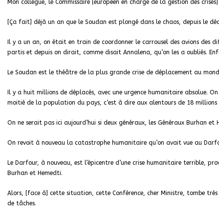
Mon collègue, le Commissaire [européen en charge de la gestion des crises] 
[Ça fait] déjà un an que le Soudan est plongé dans le chaos, depuis le dé
Il y a un an, on était en train de coordonner le carrousel des avions des 
partis et depuis on dirait, comme disait Annalena, qu’on les a oubliés. Enfi
Le Soudan est le théâtre de la plus grande crise de déplacement au monde,
Il y a huit millions de déplacés, avec une urgence humanitaire absolue. O
moitié de la population du pays, c’est à dire aux alentours de 18 millions
On ne serait pas ici aujourd’hui si deux généraux, les Généraux Burhan et
On revoit à nouveau la catastrophe humanitaire qu’on avait vue au Darfou
Le Darfour, à nouveau, est l’épicentre d’une crise humanitaire terrible, pr
Burhan et Hemedti.
Alors, [face à] cette situation, cette Conférence, cher Ministre, tombe trè
de tâches.