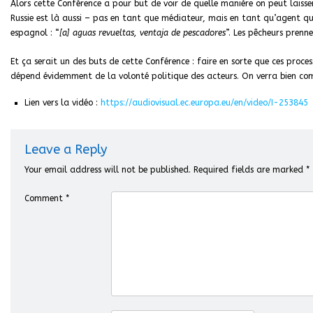
Alors cette Conférence a pour but de voir de quelle manière on peut laisser 
Russie est là aussi – pas en tant que médiateur, mais en tant qu’agent qu
espagnol : “
[a] aguas revueltas, ventaja de pescadores
”. Les pêcheurs prenn
Et ça serait un des buts de cette Conférence : faire en sorte que ces proc
dépend évidemment de la volonté politique des acteurs. On verra bien co
Lien vers la vidéo :
https://audiovisual.ec.europa.eu/en/video/I-253845
Leave a Reply
Your email address will not be published.
Required fields are marked
*
Comment
*