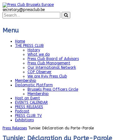
secretary@pressclub.be
Menu
Home
THE PRESS CLUB
History
What we do
Press Club Board of Advisors
Press Club Management
Our International Network
COP Observer
We are Kyiv Press Club
Membership
Diplomatic Platform
Brussels Press Officers Circle
Membership
Host an Event
EVENTS CALENDAR
PRESS RELEASES
Podcast
PRESS CLUB TV
Exhibitions
Press Releases
Tunisie: Déclaration du Porte-Parole
Tunisie: Déclaration du Porte-Parole